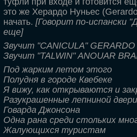
туфли при входе и готовится ещ
это же Херардо Нуньес (Gerardo
начать.
[Говорит по-испански "
еще]
Звучит "CANICULA" GERARDO
Звучит "TALWIN" ANOUAR BR
Под жарким летом этого
Полудня в городе Квебеке
Я вижу, как открываются и за
Разукрашенные лепниной двери
Говарда Джонсона
Одна рана среди стольких мно
Жалующихся туристам