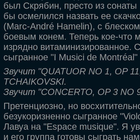
был Скрябин, престо из сонаты 
бы осмелился назвать ее скачк
(Marc-André Hamelin), с блеск
боевым конем. Теперь кое-что 
изрядно витаминизированное. С
сыгранное "I Musici de Montréal" 
Звучит "QUATUOR NO 1, OP 11
TCHAIKOVSKI.
Звучит "CONCERTO, OP 3 NO 9
Претенциозно, но восхитительно
безукоризненно сыгранное "Viol
Лавуа на "Espace musique". Я ув
и его группа готовы сыграть нам