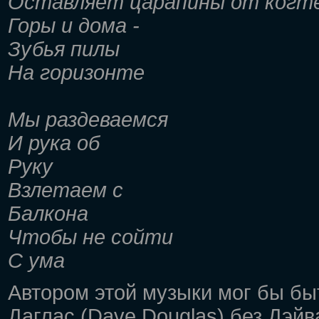
Оставляет царапины от когте
Горы и дома -
Зубья пилы
На горизонте
Мы раздеваемся
И рука об
Руку
Взлетаем с
Балкона
Чтобы не сойти
С ума
Автором этой музыки мог бы быт
Даглас (Dave Douglas) без Дэйв