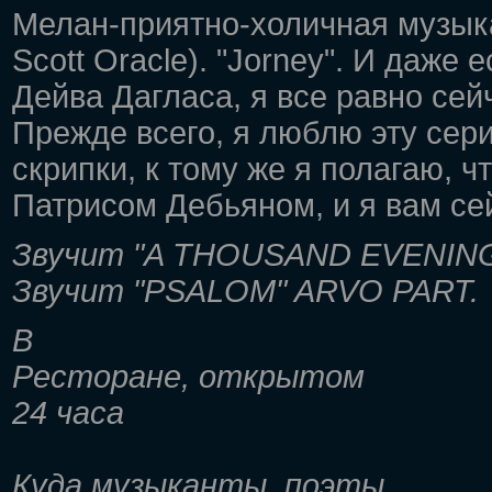
Мелан-приятно-холичная музыка
Scott Oracle). "Jorney". И даже
Дейва Дагласа, я все равно сей
Прежде всего, я люблю эту сер
скрипки, к тому же я полагаю, 
Патрисом Дебьяном, и я вам сей
Звучит "A THOUSAND EVENIN
Звучит "PSALOM" ARVO PART.
В
Ресторане, открытом
24 часа
Куда музыканты, поэты